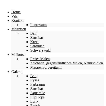
Home
Vita
Kontakt
Impressum
Malreisen
Bali
Sansibar
Kreta
Sardinien
Schwarzwald
Malkurse
Freies Malen
Zeichnen, gegenständliches Malen, Naturstudien
Mappenvorbereitung
Galerie
Bali
Ryses
Farbraum
Sansibar
Aquarelle
FlipFlops
Lyrik
Beach