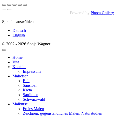
Powered by
Phoca Gallery
Sprache auswählen
Deutsch
English
© 2002 - 2026 Sonja Wagner
Home
Vita
Kontakt
Impressum
Malreisen
Bali
Sansibar
Kreta
Sardinien
Schwarzwald
Malkurse
Freies Malen
Zeichnen, gegenständliches Malen, Naturstudien