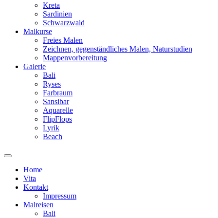
Kreta
Sardinien
Schwarzwald
Malkurse
Freies Malen
Zeichnen, gegenständliches Malen, Naturstudien
Mappenvorbereitung
Galerie
Bali
Ryses
Farbraum
Sansibar
Aquarelle
FlipFlops
Lyrik
Beach
Home
Vita
Kontakt
Impressum
Malreisen
Bali