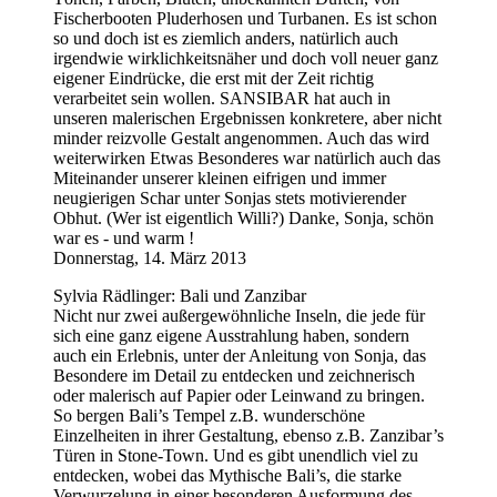
Fischerbooten Pluderhosen und Turbanen. Es ist schon
so und doch ist es ziemlich anders, natürlich auch
irgendwie wirklichkeitsnäher und doch voll neuer ganz
eigener Eindrücke, die erst mit der Zeit richtig
verarbeitet sein wollen. SANSIBAR hat auch in
unseren malerischen Ergebnissen konkretere, aber nicht
minder reizvolle Gestalt angenommen. Auch das wird
weiterwirken Etwas Besonderes war natürlich auch das
Miteinander unserer kleinen eifrigen und immer
neugierigen Schar unter Sonjas stets motivierender
Obhut. (Wer ist eigentlich Willi?) Danke, Sonja, schön
war es - und warm !
Donnerstag, 14. März 2013
Sylvia Rädlinger: Bali und Zanzibar
Nicht nur zwei außergewöhnliche Inseln, die jede für
sich eine ganz eigene Ausstrahlung haben, sondern
auch ein Erlebnis, unter der Anleitung von Sonja, das
Besondere im Detail zu entdecken und zeichnerisch
oder malerisch auf Papier oder Leinwand zu bringen.
So bergen Bali’s Tempel z.B. wunderschöne
Einzelheiten in ihrer Gestaltung, ebenso z.B. Zanzibar’s
Türen in Stone-Town. Und es gibt unendlich viel zu
entdecken, wobei das Mythische Bali’s, die starke
Verwurzelung in einer besonderen Ausformung des