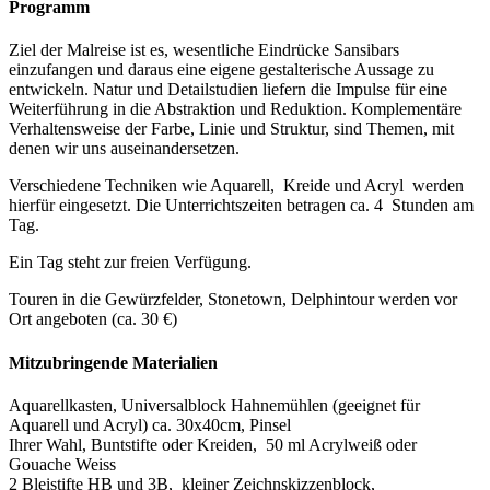
Programm
Ziel der Malreise ist es, wesentliche Eindrücke Sansibars
einzufangen und daraus eine eigene gestalterische Aussage zu
entwickeln. Natur und Detailstudien liefern die Impulse für eine
Weiterführung in die Abstraktion und Reduktion. Komplementäre
Verhaltensweise der Farbe, Linie und Struktur, sind Themen, mit
denen wir uns auseinandersetzen.
Verschiedene Techniken wie Aquarell, Kreide und Acryl werden
hierfür eingesetzt. Die Unterrichtszeiten betragen ca. 4 Stunden am
Tag.
Ein Tag steht zur freien Verfügung.
Touren in die Gewürzfelder, Stonetown, Delphintour werden vor
Ort angeboten (ca. 30 €)
Mitzubringende Materialien
Aquarellkasten, Universalblock Hahnemühlen (geeignet für
Aquarell und Acryl) ca. 30x40cm, Pinsel
Ihrer Wahl, Buntstifte oder Kreiden, 50 ml Acrylweiß oder
Gouache Weiss
2 Bleistifte HB und 3B, kleiner Zeichnskizzenblock,