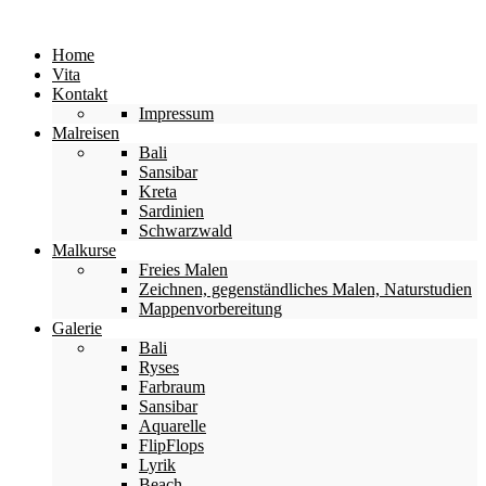
Home
Vita
Kontakt
Impressum
Malreisen
Bali
Sansibar
Kreta
Sardinien
Schwarzwald
Malkurse
Freies Malen
Zeichnen, gegenständliches Malen, Naturstudien
Mappenvorbereitung
Galerie
Bali
Ryses
Farbraum
Sansibar
Aquarelle
FlipFlops
Lyrik
Beach