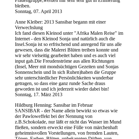
Frauengruppe,werden mir sehr sehr gut in Erinnerung
bleiben.
Sonntag, 07. April 2013
Anne Kleiber: 2013 Sansibar begann mit einer
Verwechslung
Ich fand diesen Kleinod unter "Afrika Malen Reise" im
Internet - den Kleinod Sonja und natürlich auch die
Insel.Sonja ist so erfrischend und anregend für uns alle
gewesen, dass die Malerei Blüten treiben konnte und
wir sehr vielseitig gearbeitet haben und es auch viel
input gab.Die Freudenströme aus allen Richtungen
(Insel, Meer mit mondsüchtigen Gezeiten und Sonjas
Sonnenschein und In sich Ruhen)haben die Gruppe
sehr unterschiedlicher Persönlichkeiten wunderbar
getragen, so dass eine ganz runde Sache draus
geworden ist und ich jederzeit wieder dabei bin!
Sonntag, 17. März 2013
Hildburg Henning: Sansibar im Februar
SANSIBAR - der Name allein bewirkt so etwas wie
der Pawloweffekt bei der Nennung von
z.B.Schokolade, nur läßt er nicht das Wasser im Mund
fließen, sondern erweckt eine Fülle von märchenhaft
geheimnisvollen Vorstellungen, von fremden Lauten,
Tönen, Farben, Blüten, unbekannten Düften, von