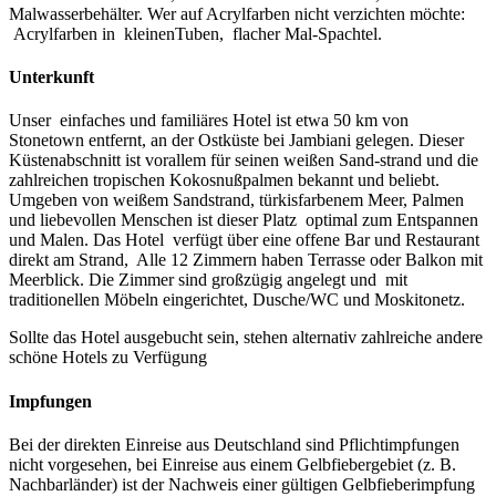
Malwasserbehälter. Wer auf Acrylfarben nicht verzichten möchte:
Acrylfarben in kleinenTuben, flacher Mal-Spachtel.
Unterkunft
Unser einfaches und familiäres Hotel ist etwa 50 km von
Stonetown entfernt, an der Ostküste bei Jambiani gelegen. Dieser
Küstenabschnitt ist vorallem für seinen weißen Sand-strand und die
zahlreichen tropischen Kokosnußpalmen bekannt und beliebt.
Umgeben von weißem Sandstrand, türkisfarbenem Meer, Palmen
und liebevollen Menschen ist dieser Platz optimal zum Entspannen
und Malen. Das Hotel verfügt über eine offene Bar und Restaurant
direkt am Strand, Alle 12 Zimmern haben Terrasse oder Balkon mit
Meerblick. Die Zimmer sind großzügig angelegt und mit
traditionellen Möbeln eingerichtet, Dusche/WC und Moskitonetz.
Sollte das Hotel ausgebucht sein, stehen alternativ zahlreiche andere
schöne Hotels zu Verfügung
Impfungen
Bei der direkten Einreise aus Deutschland sind Pflichtimpfungen
nicht vorgesehen, bei Einreise aus einem Gelbfiebergebiet (z. B.
Nachbarländer) ist der Nachweis einer gültigen Gelbfieberimpfung