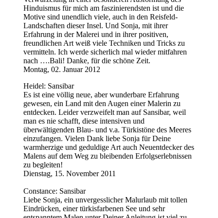
Hinduismus für mich am faszinierendsten ist und die
Motive sind unendlich viele, auch in den Reisfeld-
Landschaften dieser Insel. Und Sonja, mit ihrer
Erfahrung in der Malerei und in ihrer positiven,
freundlichen Art weiß viele Techniken und Tricks zu
vermitteln. Ich werde sicherlich mal wieder mitfahren
nach ….Bali! Danke, für die schöne Zeit.
Montag, 02. Januar 2012
Heidel: Sansibar
Es ist eine völlig neue, aber wunderbare Erfahrung
gewesen, ein Land mit den Augen einer Malerin zu
entdecken. Leider verzweifelt man auf Sansibar, weil
man es nie schafft, diese intensiven und
überwältigenden Blau- und v.a. Türkistöne des Meeres
einzufangen. Vielen Dank liebe Sonja für Deine
warmherzige und geduldige Art auch Neuentdecker des
Malens auf dem Weg zu bleibenden Erfolgserlebnissen
zu begleiten!
Dienstag, 15. November 2011
Constance: Sansibar
Liebe Sonja, ein unvergesslicher Malurlaub mit tollen
Eindrücken, einer türkisfarbenen See und sehr
entspanntem Malen unter Deiner Anleitung ist viel zu